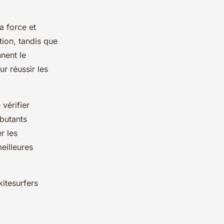
a force et
ion, tandis que
nnent le
ur réussir les
vérifier
ébutants
r les
eilleures
kitesurfers