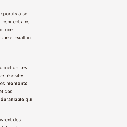
sportifs à se
inspirent ainsi
nt une
que et exaltant.
sonnel de ces
e réussites.
les
moments
et des
nébranlable
qui
livrent des