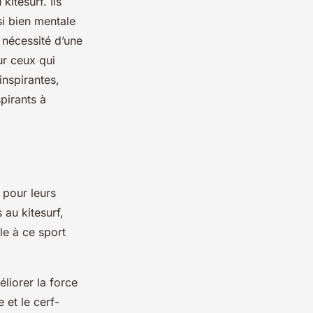
itesurf. Ils
si bien mentale
nécessité d’une​
ur ceux qui
inspirantes,
pirants à
 pour leurs
 au kitesurf,
le à ce sport
liorer la force
 et le cerf-