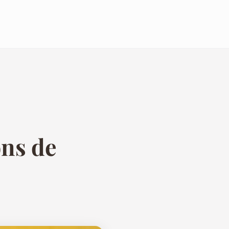
o
ons de