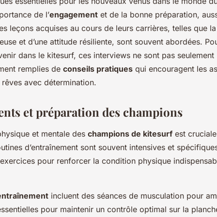
ques essentielles pour les nouveaux venus dans le monde du k
mportance de l’
engagement
et de la bonne préparation, aus
s leçons acquises au cours de leurs carrières, telles que la 
reuse et d’une attitude résiliente, sont souvent abordées. Po
enir dans le kitesurf, ces interviews ne sont pas seulement 
ement remplies de
conseils pratiques
qui encouragent les as
s rêves avec détermination.
nts et préparation des champions
physique et mentale des
champions de kitesurf
est cruciale
utines d’entraînement sont souvent intensives et spécifiques
 exercices pour renforcer la condition physique indispensab
’entraînement
incluent des séances de musculation pour amé
essentielles pour maintenir un contrôle optimal sur la planche