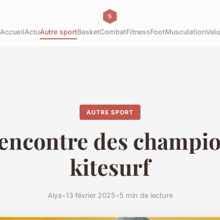
Accueil
Actu
Autre sport
Basket
Combat
Fitness
Foot
Musculation
Vel
AUTRE SPORT
rencontre des champi
kitesurf
Alya
•
13 février 2025
•
5 min de lecture