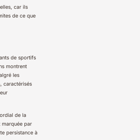
les, car ils
imites de ce que
ants de sportifs
s montrent
lgré les
, caractérisés
leur
ordial de la
st marquée par
te persistance à