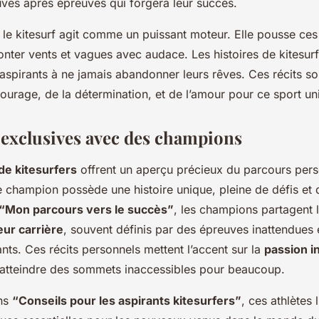
ves après épreuves qui forgera leur succès.
le kitesurf agit comme un puissant moteur. Elle pousse ces 
onter vents et vagues avec audace. Les histoires de kitesurf 
aspirants à ne jamais abandonner leurs rêves. Ces récits so
ourage, de la détermination, et de l’amour pour ce sport uni
 exclusives avec des champions
de kitesurfers
offrent un aperçu précieux du parcours per
 champion possède une histoire unique, pleine de défis et d
“Mon parcours vers le succès”
, les champions partagent 
ur carrière
, souvent définis par des épreuves inattendues 
nts. Ces récits personnels mettent l’accent sur la
passion i
 atteindre des sommets inaccessibles pour beaucoup.
ans
“Conseils pour les aspirants kitesurfers”
, ces athlètes 