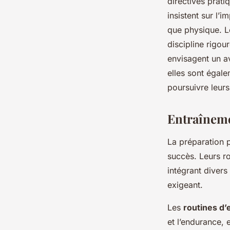
directives prati
insistent sur l’i
que physique. Le
discipline rigou
envisagent un av
elles sont égal
poursuivre leur
Entraîneme
La préparation 
succès. Leurs ro
intégrant divers
exigeant.
Les
routines d
et l’endurance, 