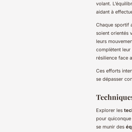
volant. L’équilib
aidant à effect
Chaque sportif a
soient orientés 
leurs mouvement
complètent leur 
résilience face 
Ces efforts inte
se dépasser con
Techniques 
Explorer les
tec
pour quiconque s
se munir des
éq