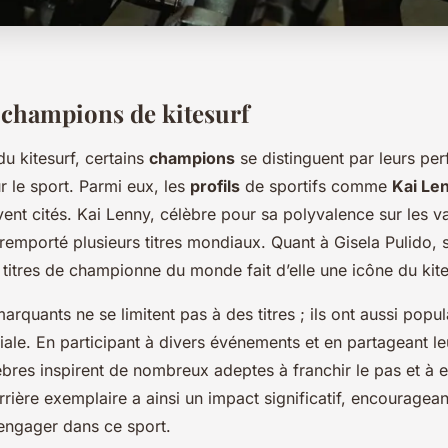
s champions de kitesurf
u kitesurf, certains
champions
se distinguent par leurs pe
ur le sport. Parmi eux, les
profils
de sportifs comme
Kai Le
ent cités. Kai Lenny, célèbre pour sa polyvalence sur les v
 remporté plusieurs titres mondiaux. Quant à Gisela Pulido,
titres de championne du monde fait d’elle une icône du kite
arquants ne se limitent pas à des titres ; ils ont aussi popula
iale. En participant à divers événements et en partageant l
èbres inspirent de nombreux adeptes à franchir le pas et à e
arrière exemplaire a ainsi un impact significatif, encouragea
’engager dans ce sport.