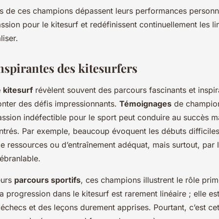
ns de ces champions dépassent leurs performances personnel
assion pour le kitesurf et redéfinissent continuellement les l
liser.
nspirantes des kitesurfers
 kitesurf
révèlent souvent des parcours fascinants et inspir
onter des défis impressionnants.
Témoignages
de champion
sion indéfectible pour le sport peut conduire au succès ma
ntrés. Par exemple, beaucoup évoquent les débuts difficiles
e ressources ou d’entraînement adéquat, mais surtout, par 
ébranlable.
eurs
parcours sportifs
, ces champions illustrent le rôle prim
 progression dans le kitesurf est rarement linéaire ; elle e
échecs et des leçons durement apprises. Pourtant, c’est cet