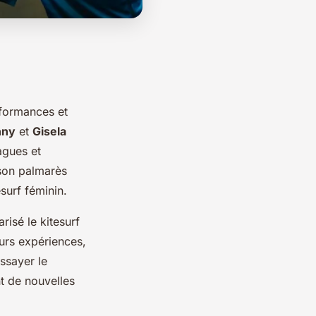
rformances et
nny
et
Gisela
agues et
 son palmarès
surf féminin.
risé le kitesurf
eurs expériences,
ssayer le
nt de nouvelles