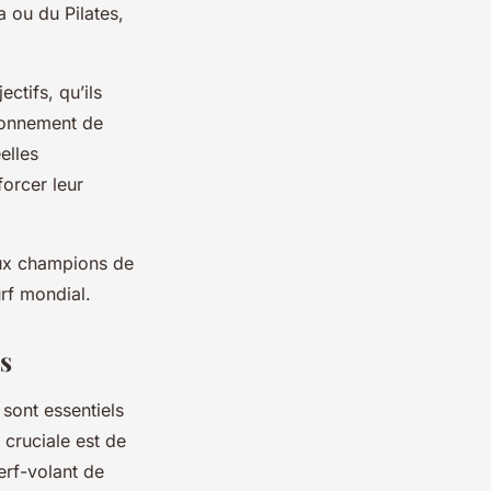
ga ou du Pilates,
ctifs, qu’ils
tionnement de
elles
forcer leur
aux champions de
rf mondial.
rs
sont essentiels
 cruciale est de
erf-volant de